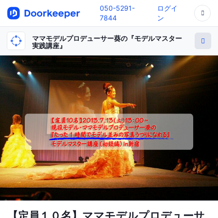
050-5291-
ログイ
7844
ン
ママモデルプロデューサー葵の『モデルマスター
実践講座』
【定員１０名】ママモデルプロデューサ